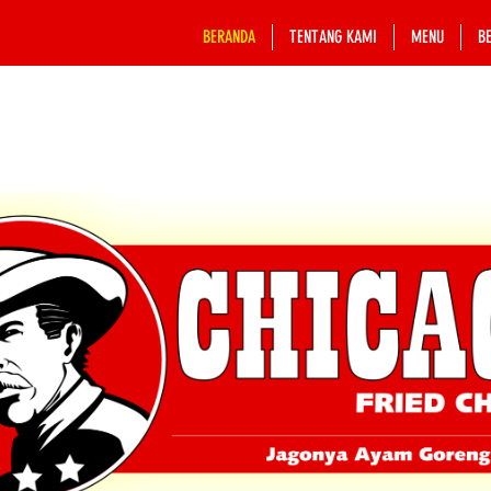
BERANDA
TENTANG KAMI
MENU
B
amat Datang di PT. Chicago Star C