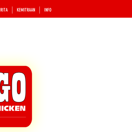
ERITA
KEMITRAAN
INFO
orp.